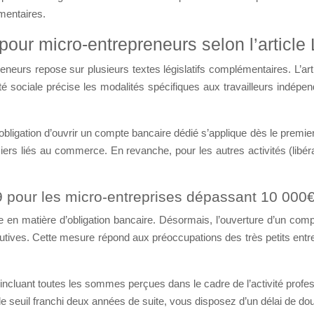
mentaires.
 pour micro-entrepreneurs selon l’arti
epreneurs repose sur plusieurs textes législatifs complémentaires.
 sécurité sociale précise les modalités spécifiques aux travailleu
l’obligation d’ouvrir un compte bancaire dédié s’applique dès le pr
ux financiers liés au commerce. En revanche, pour les autres activité
 pour les micro-entreprises dépassant 10 000€ de
 en matière d’obligation bancaire. Désormais, l’ouverture d’un compt
tives. Cette mesure répond aux préoccupations des très petits entr
arées, incluant toutes les sommes perçues dans le cadre de l’ac
calcul. Une fois le seuil franchi deux années de suite, vous disposez 