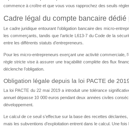
commence à croître et que vous vous rapprochez des seuils régle
Cadre légal du compte bancaire dédié
Le cadre juridique entourant l’obligation bancaire des micro-entr
pour les commerçants, tandis que l’article L613-7 du Code de la
fondamentale entre les différents statuts d’entrepreneurs.
Pour les micro-entrepreneurs exerçant une activité commerciale, 
Cette règle stricte vise à assurer une traçabilité complète des fl
seuil déclenche l’obligation.
Obligation légale depuis la loi PACTE de 2019
La loi PACTE du 22 mai 2019 a introduit une tolérance significative
annuel dépasse 10 000 euros pendant deux années civiles consécu
leur développement.
Le calcul de ce seuil s’effectue sur la base des recettes décl
comptabilisés, mais les subventions d’exploitation entrent dans le 