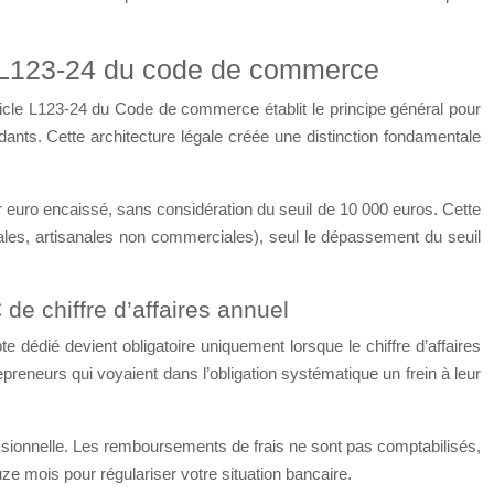
cle L123-24 du code de commerce
 L’article L123-24 du Code de commerce établit le principe général
rs indépendants. Cette architecture légale créée une distinction
emier euro encaissé, sans considération du seuil de 10 000 euros.
s (libérales, artisanales non commerciales), seul le dépassement du
 chiffre d’affaires annuel
e dédié devient obligatoire uniquement lorsque le chiffre d’affaires
epreneurs qui voyaient dans l’obligation systématique un frein à
tivité professionnelle. Les remboursements de frais ne sont pas
d’un délai de douze mois pour régulariser votre situation bancaire.